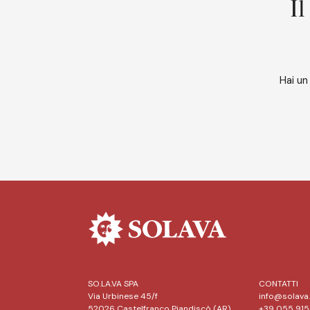
Il
Hai un
SO.LA.VA SPA
CONTATTI
Via Urbinese 45/f
info@solava.
52026 Castelfranco Piandiscò (AR)
+39 055 91