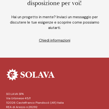
disposizione per voi!
Hai un progetto in mente? Inviaci un messaggio per
discutere le tue esigenze e scoprire come possiamo
aiutarti.
Chiedi informazioni
SO.LA.VA SPA
Via Urbinese 45/f
52026 Castelfranco Piandiscò (AR) Italia
REA di Arezzo n.28292