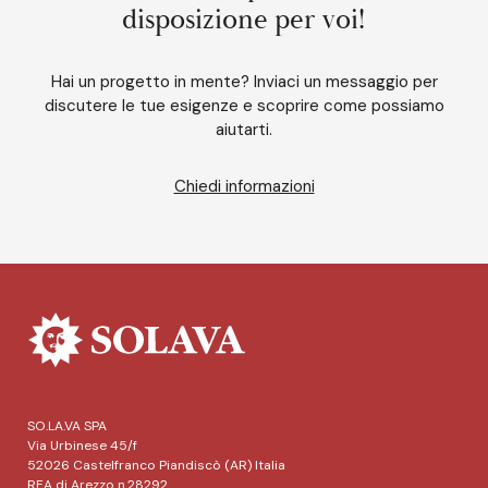
disposizione per voi!
Hai un progetto in mente? Inviaci un messaggio per
discutere le tue esigenze e scoprire come possiamo
aiutarti.
Chiedi informazioni
SO.LA.VA SPA
Via Urbinese 45/f
52026 Castelfranco Piandiscò (AR) Italia
REA di Arezzo n.28292