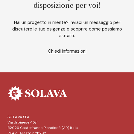
disposizione per voi!
Hai un progetto in mente? Inviaci un messaggio per
discutere le tue esigenze e scoprire come possiamo
aiutarti.
Chiedi informazioni
SO.LA.VA SPA
Via Urbinese 45/f
52026 Castelfranco Piandiscò (AR) Italia
REA di Arezzo n.28292