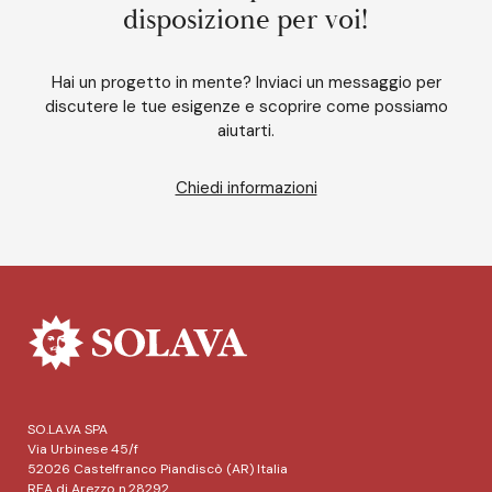
disposizione per voi!
Hai un progetto in mente? Inviaci un messaggio per
discutere le tue esigenze e scoprire come possiamo
aiutarti.
Chiedi informazioni
SO.LA.VA SPA
Via Urbinese 45/f
52026 Castelfranco Piandiscò (AR) Italia
REA di Arezzo n.28292