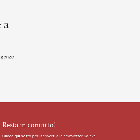
è a
sigenze
Resta in contatto!
Clicca qui sotto per iscriverti alla newsletter Solava