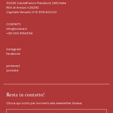
52026 Castelfranco Piandiscò (AR) Italia
REA di Arezzo n.28292
Capitale Versato I.V € 959.400,00
CONTATTI
info@solava.it
+39 055 9156556
instagram
facebook
pinterest
youtube
Resta in contatto!
Clicca qui sotto per iscriverti alla newsletter Solava