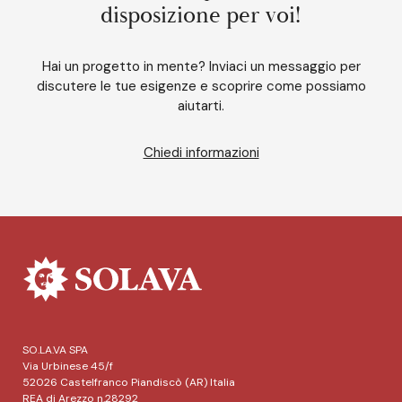
disposizione per voi!
Hai un progetto in mente? Inviaci un messaggio per
discutere le tue esigenze e scoprire come possiamo
aiutarti.
Chiedi informazioni
SO.LA.VA SPA
Via Urbinese 45/f
52026 Castelfranco Piandiscò (AR) Italia
REA di Arezzo n.28292