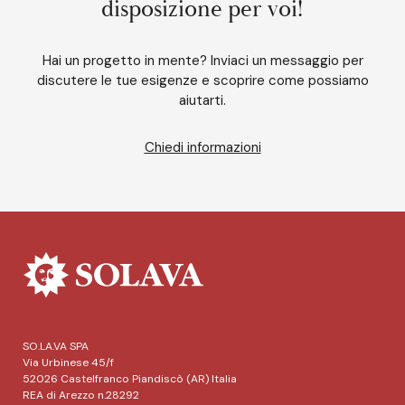
disposizione per voi!
Hai un progetto in mente? Inviaci un messaggio per
discutere le tue esigenze e scoprire come possiamo
aiutarti.
Chiedi informazioni
SO.LA.VA SPA
Via Urbinese 45/f
52026 Castelfranco Piandiscò (AR) Italia
REA di Arezzo n.28292