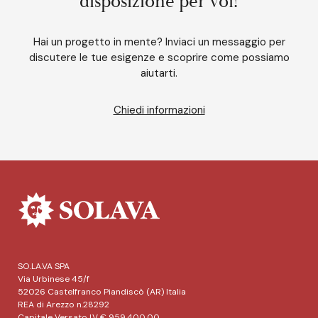
disposizione per voi!
Hai un progetto in mente? Inviaci un messaggio per
discutere le tue esigenze e scoprire come possiamo
aiutarti.
Chiedi informazioni
SO.LA.VA SPA
Via Urbinese 45/f
52026 Castelfranco Piandiscò (AR) Italia
REA di Arezzo n.28292
Capitale Versato I.V € 959.400,00