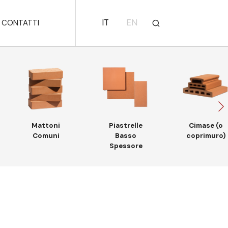
IT
EN
CONTATTI
Mattoni
Piastrelle
Cimase (o
Comuni
Basso
coprimuro)
Spessore