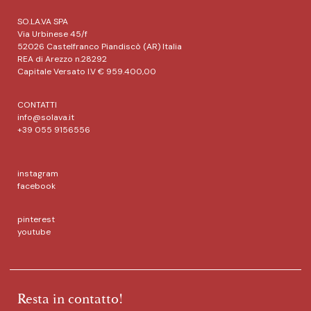
SO.LA.VA SPA
Via Urbinese 45/f
52026 Castelfranco Piandiscò (AR) Italia
REA di Arezzo n.28292
Capitale Versato I.V € 959.400,00
CONTATTI
info@solava.it
+39 055 9156556
instagram
facebook
pinterest
youtube
Resta in contatto!