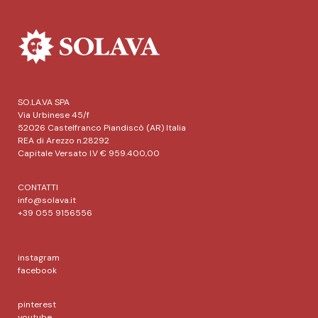
SO.LA.VA SPA
Via Urbinese 45/f
52026 Castelfranco Piandiscò (AR) Italia
REA di Arezzo n.28292
Capitale Versato I.V € 959.400,00
CONTATTI
info@solava.it
+39 055 9156556
instagram
facebook
pinterest
youtube