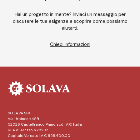
Hai un progetto in mente? Inviaci un messaggio per
discutere le tue esigenze e scoprire come possiamo
aiutarti.
Chiedi informazioni
SO.LA.VA SPA
Via Urbinese 45/f
52026 Castelfranco Piandiscò (AR) Italia
REA di Arezzo n.28292
Capitale Versato I.V € 959.400,00