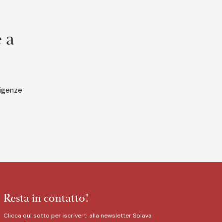
è a
sigenze
Resta in contatto!
Clicca qui sotto per iscriverti alla newsletter Solava