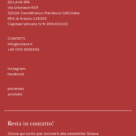
SO.LA.VA SPA
Via Urbinese 45/f
52026 Castelfranco Piandiscò (AR) Italia
REA di Arezzo n.28292
Capitale Versato I.V € 959.400,00
CONTATTI
info@solava.it
+39 055 9156556
instagram
facebook
pinterest
youtube
Resta in contatto!
Clicca qui sotto per iscriverti alla newsletter Solava