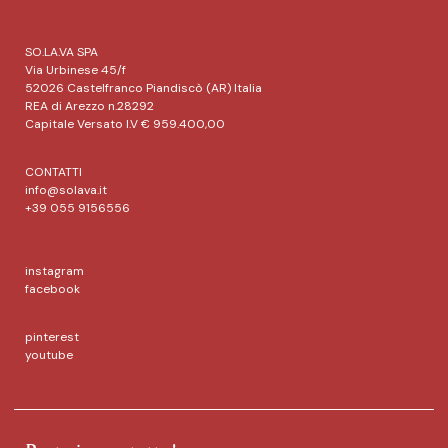
SO.LA.VA SPA
Via Urbinese 45/f
52026 Castelfranco Piandiscò (AR) Italia
REA di Arezzo n.28292
Capitale Versato I.V € 959.400,00
CONTATTI
info@solava.it
+39 055 9156556
instagram
facebook
pinterest
youtube