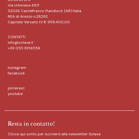
Via Urbinese 45/f
52026 Castelfranco Piandiscò (AR) Italia
REA di Arezzo n.28292
Capitale Versato I.V € 959.400,00
CONTATTI
info@solava.it
+39 055 9156556
instagram
facebook
pinterest
youtube
Resta in contatto!
Clicca qui sotto per iscriverti alla newsletter Solava