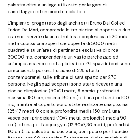
palestra oltre a un lago utilizzato per le gare di
canottaggio ed un circuito ciclistico.
L’impianto, progettato dagli architetti Bruno Dal Col ed
Enrico De Mori, comprende le tre piscine al coperto e due
esterne, servite da una struttura complessiva di 20 mila
metri cubi su una superficie coperta di 3000 metri
quadrati e su un’area di pertinenza esclusiva di circa
30.000 mq, comprendente un vasto parcheggio ed
un’ampia area verde ed a plateatico. Gli spazi interni sono
dimensionati per una fruizione di 225 utenti
contemporanei, sulle tribune ci sarà spazio per 270
persone. Negli spazi scoperti sono state ricavate una
piscina olimpionica (50×21 metri, 8 corsie, profondità
massima 180 cm, minima 130 cm) ed una per bambini 100
mq, mentre al coperto sono state realizzate una piscina
(25×17 metri, 8 corsie, profondità media 150 cm), una
vasca per i principianti (10×7 metri, profondità media 90
cm) ed una per l’acqua gym (13,60×7,80 metri, profondità
110 cm). La palestra ha due zone, per i pesi e per il cardio-