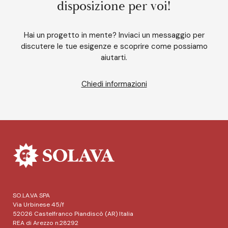
disposizione per voi!
Hai un progetto in mente? Inviaci un messaggio per
discutere le tue esigenze e scoprire come possiamo
aiutarti.
Chiedi informazioni
SO.LA.VA SPA
Via Urbinese 45/f
52026 Castelfranco Piandiscò (AR) Italia
REA di Arezzo n.28292