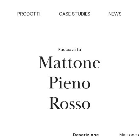
PRODOTTI
CASE STUDIES
NEWS
Facciavista
Mattone
Pieno
Rosso
Descrizione
Mattone e