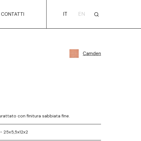
IT
EN
CONTATTI
Camden
urattato con finitura sabbiata fine.
- 25x5,5x12x2